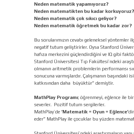
Neden matematik yapamıyoruz?
Neden matematikten bu kadar korkuyoruz
Neden matematik çok sıkıcı geliyor?
Neden matematik öğretmek bu kadar zor?
Bu sorularımızın cevabı geleneksel yöntemler i
negatif tutum geliştirirler. Oysa Stanford Üniv
hafıza merkezini güçlendirdiğini ve IQ gibi fak
Stanford Üniversitesi Tıp Fakültesi’ndeki araşt
olmanın aritmetik problemlerin performansı sır
sonucuna varmışlardır. Çalışmanın başındaki is
katkısından daha büyüktür” demiştir.
MathPlay Programı
; öğrenmeyi, eğlence ile b
severler. Pozitif tutum sergilerler.
MathPlay’de
‘Matematik = Oyun = Eğlence’
di
eder” MathPlay ile çocuklar bu yüzden matemati
Stanford Üniversitesi’ndeki araştırmaların yanı 