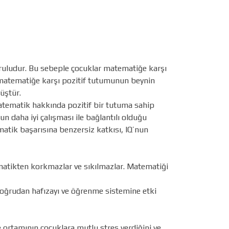
uruludur. Bu sebeple çocuklar matematiğe karşı
n matematiğe karşı pozitif tutumunun beynin
müştür.
matematik hakkında pozitif bir tutuma sahip
 daha iyi çalışması ile bağlantılı olduğu
atik başarısına benzersiz katkısı, IQ’nun
tematikten korkmazlar ve sıkılmazlar. Matematiği
 doğrudan hafızayı ve öğrenme sistemine etki
e ortamının çocuklara mutlu stres verdiğini ve