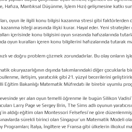
me, Hafıza, Mantıksal Düşünme, İşlem Hızı) gelişmesine katkı 
rı, oyun ile ilgili konu bilgisi kazanma stresi gibi faktörlerden d
azanma isteği arasında ilişki kurar. Hayal eder. Yeni stratejiler ge
arı içerisinde konu bilgisini oyun sırasında hafızalarında tutarl
da oyun kuralları içeren konu bilgilerini hafızalarında tutarak 
lı ve doğru problem çözmek zorundadırlar. Bu olay onların işlem
ik okuryazarlığının dışında takımlarındaki diğer çocuklarla bir
ullenme, iletişim, yaratıcılık gibi 21. yüzyıl becerilerini geliştir
Milli Eğitim Bakanlığı Matematik Müfredatı ile birebir uyumlu pr
evesinde yer alan oyun temelli öğrenme ile bugün Silikon Vadisi
uları Larry Page ve Sergey Brin, The Sims adlı oyunun yaratıcıs
n aldığı eğitim olan Montessori Felsefesi’ne göre düzenlenmiş
ınavlarda sürekli birinci olan Singapur’un Matematik Modeli olan
ay Programları; İtalya, İngiltere ve Fransa gibi ülkelerin ilkokul