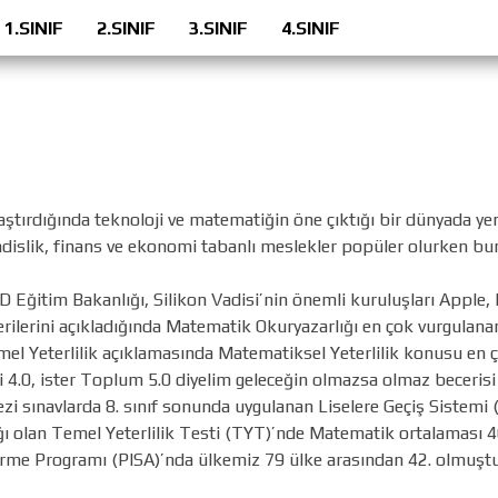
1.SINIF
2.SINIF
3.SINIF
4.SINIF
aştırdığında teknoloji ve matematiğin öne çıktığı bir dünyada yeni
endislik, finans ve ekonomi tabanlı meslekler popüler olurken bu
Eğitim Bakanlığı, Silikon Vadisi’nin önemli kuruluşları Apple, 
ecerilerini açıkladığında Matematik Okuryazarlığı en çok vurgulana
l Yeterlilik açıklamasında Matematiksel Yeterlilik konusu en ç
ri 4.0, ister Toplum 5.0 diyelim geleceğin olmazsa olmaz becerisi 
ezi sınavlarda 8. sınıf sonunda uygulanan Liselere Geçiş Sistem
mağı olan Temel Yeterlilik Testi (TYT)’nde Matematik ortalaması 
dirme Programı (PISA)’nda ülkemiz 79 ülke arasından 42. olmuşt