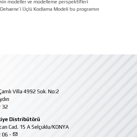
nin modeller ve modelleme perspektifleri
slas Dehaene’i Üçlü Kodlama Modeli bu programın
amlı Villa 4992 Sok. No:2
ydın
 32
iye Distribütörü
kcan Cad. 15 A Selçuklu/KONYA
 06 -