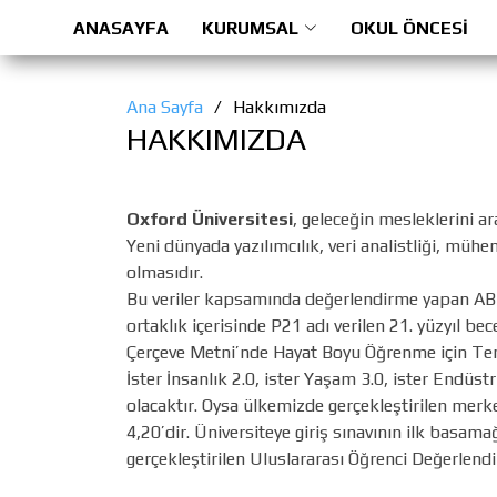
ANASAYFA
KURUMSAL
OKUL ÖNCESİ
Ana Sayfa
Hakkımızda
HAKKIMIZDA
Oxford Üniversitesi
, geleceğin mesleklerini ar
Yeni dünyada yazılımcılık, veri analistliği, müh
olmasıdır.
Bu veriler kapsamında değerlendirme yapan ABD 
ortaklık içerisinde P21 adı verilen 21. yüzyıl b
Çerçeve Metni’nde Hayat Boyu Öğrenme için Teme
İster İnsanlık 2.0, ister Yaşam 3.0, ister Endüst
olacaktır. Oysa ülkemizde gerçekleştirilen merk
4,20’dir. Üniversiteye giriş sınavının ilk basa
gerçekleştirilen Uluslararası Öğrenci Değerlen