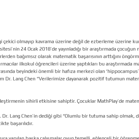
?
lgi çekici olmayıp kavrama üzerine değil de ezberleme üzerine k
ersitesi’nin 24 Ocak 2018’de yayınladığı bir araştırmada çocuğu
törlerden bağımsız olarak matematik başarısının arttığını öngör
ırmacılar ilkokul öğrencileri üzerine yaptıkları bu araştırmada 
asında beyindeki önemli bir hafıza merkezi olan ‘hippocampus’un
im Dr. Lang Chen “Verilerimize dayanarak pozitif tutumun matem
irleştirmenin sihirli etkisine sahiptir. Çocuklar MathPlay’de ma
r. Dr. Lang Chen’in dediği gibi “Olumlu bir tutuma sahip olmak,
kte başarılıdır.
sıra yapılan başka çalışmalar oyun temelli, eğlenceli bir öğrenm