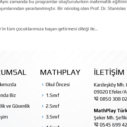
r. Aynı zamanda bu programlar oluşturulurken matematik eğitimi
klaşımlarından yararlanılmıştır. Bir nörolog olan Prof. Dr. Stani
in tüm çocuklarımıza başarı getirmesi dileği ile…
RUMSAL
MATHPLAY
İLETİŞİM
kımızda
Okul Öncesi
Kardeşköy Mh. Ç
09020 Efeler/A
ında Biz
1.Sınıf
0850 308 02
ilik ve Güvenlik
2.Sınıf
MathPlay Türk
işim
3.Sınıf
Şeker Mh. Şefi
0545 699 42