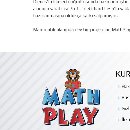
Dienes’in ilkeleri doğrultusunda hazırlanmıştı
alanının yaratıcısı Prof. Dr. Richard Lesh’in ya
hazırlanmasına oldukça katkı sağlamıştır..
Matematik alanında dev bir proje olan MathPlay’
KU
Hak
Bas
Gizl
İlet