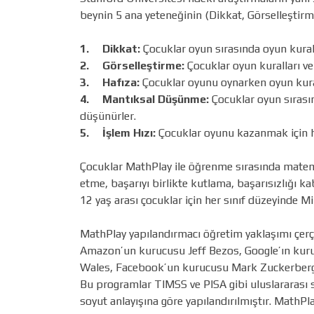
beynin 5 ana yeteneğinin (Dikkat, Görselleştir
1.
Dikkat:
Çocuklar oyun sırasında oyun kuralla
2.
Görselleştirme:
Çocuklar oyun kuralları ve k
3.
Hafıza:
Çocuklar oyunu oynarken oyun kurall
4.
Mantıksal Düşünme:
Çocuklar oyun sırasın
düşünürler.
5.
İşlem Hızı:
Çocuklar oyunu kazanmak için hız
Çocuklar MathPlay ile öğrenme sırasında matemat
etme, başarıyı birlikte kutlama, başarısızlığı kab
12 yaş arası çocuklar için her sınıf düzeyinde 
MathPlay yapılandırmacı öğretim yaklaşımı çerç
Amazon’un kurucusu Jeff Bezos, Google’ın kuruc
Wales, Facebook’un kurucusu Mark Zuckerberg’i
Bu programlar TIMSS ve PISA gibi uluslararası s
soyut anlayışına göre yapılandırılmıştır. MathPl