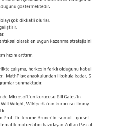
sunduğunu göstermektedir.
olayı çok dikkatli olurlar.
liştirir.
ar.
mantıksal olarak en uygun kazanma stratejisini
 hızını arttırır.
likte çalışma, herkesin farklı olduğunu kabul
irler. MathPlay; anaokulundan ilkokula kadar, 5 -
ogramlar sunmaktadır.
’nde Microsoft’un kurucusu Bill Gates’in
ı Will Wright, Wikipedia’nın kurucusu Jimmy
tir.
 Prof. Dr. Jerome Bruner’in ‘somut - görsel -
 matematik müfredatını hazırlayan Zoltan Pascal